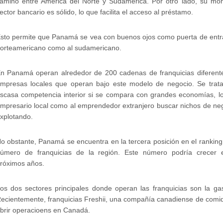
amino entre América del Norte y Sudamérica. Por otro lado, su mon
ector bancario es sólido, lo que facilita el acceso al préstamo.
sto permite que Panamá se vea con buenos ojos como puerta de entr
orteamericano como al sudamericano.
n Panamá operan alrededor de 200 cadenas de franquicias diferent
mpresas locales que operan bajo este modelo de negocio. Se tra
scasa competencia interior si se compara con grandes economías, lo
mpresario local como al emprendedor extranjero buscar nichos de ne
xplotando.
o obstante, Panamá se encuentra en la tercera posición en el rankin
úmero de franquicias de la región. Este número podría crecer
róximos años.
os dos sectores principales donde operan las franquicias son la g
ecientemente, franquicias Freshii, una compañía canadiense de comid
brir operacioens en Canadá.