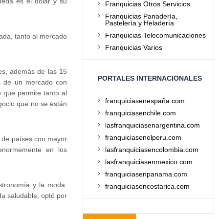
eda es el dólar y su
Franquicias Otros Servicios
Franquicias Panadería,
Pastelería y Heladería
Franquicias Telecomunicaciones
ada, tanto al mercado
Franquicias Varios
es, además de las 15
PORTALES INTERNACIONALES
ta de un mercado con
 que permite tanto al
franquiciasenespaña.com
gocio que no se están
franquiciasenchile.com
lasfranquiciasenargentina.com
franquiciasenelperu.com
g de países con mayor
 enormemente en los
lasfranquiciasencolombia.com
lasfranquiciasenmexico.com
franquiciasenpanama.com
astronomía y la moda.
franquiciasencostarica.com
a saludable, optó por