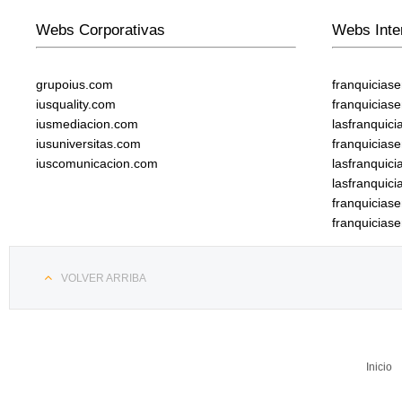
Webs Corporativas
Webs Inte
grupoius.com
franquicias
iusquality.com
franquicias
iusmediacion.com
lasfranquic
iusuniversitas.com
franquicias
iuscomunicacion.com
lasfranquic
lasfranquic
franquicia
franquicias
VOLVER ARRIBA
Inicio