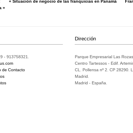
:
« Situación de negocio de las franquicias en Panamá
Fra
a »
Dirección
9 - 913758321.
Parque Empresarial Las Roza
ius.com
Centro Tartessos - Edif. Artemi
o de Contacto
CL. Pollensa nº 2. CP 28290. 
mos
Madrid.
tos
Madrid - España.