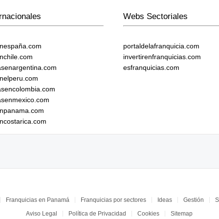
rnacionales
Webs Sectoriales
enespaña.com
portaldelafranquicia.com
enchile.com
invertirenfranquicias.com
iasenargentina.com
esfranquicias.com
enelperu.com
iasencolombia.com
iasenmexico.com
senpanama.com
encostarica.com
Franquicias en Panamá
Franquicias por sectores
Ideas
Gestión
S
Aviso Legal
Política de Privacidad
Cookies
Sitemap