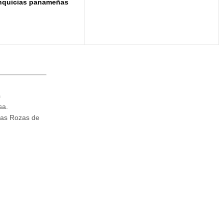
nquicias panameñas
s
sa.
Las Rozas de