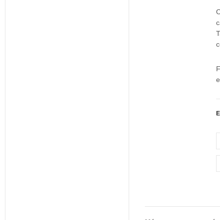
O
c
T
c
F
e
E