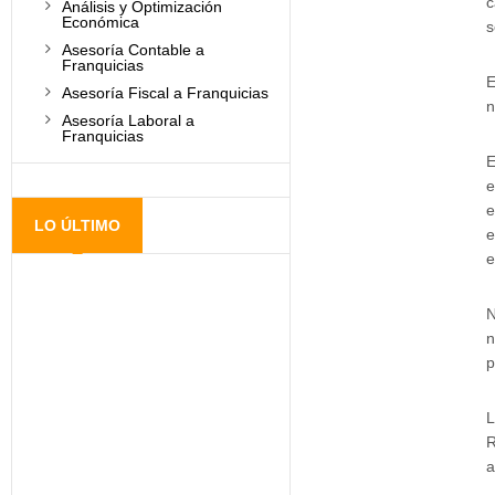
c
Análisis y Optimización
Económica
s
Asesoría Contable a
Franquicias
E
Asesoría Fiscal a Franquicias
n
Asesoría Laboral a
Franquicias
E
e
e
LO ÚLTIMO
e
e
N
n
p
L
R
a