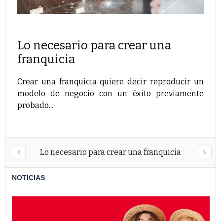
Tr
fra
Lo necesario para crear una
Much
franquicia
secto
Crear una franquicia quiere decir reproducir un
modelo de negocio con un éxito previamente
probado...
Lo necesario para crear una franquicia
NOTICIAS