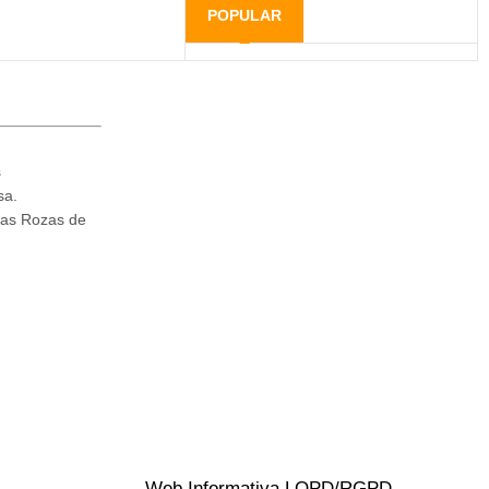
POPULAR
s
sa.
Las Rozas de
Web Informativa LOPD/RGPD