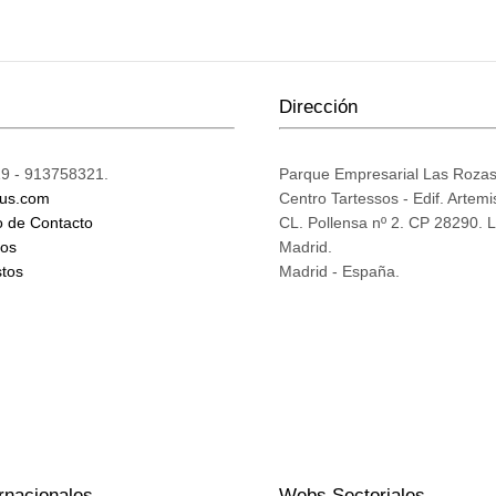
Dirección
9 - 913758321.
Parque Empresarial Las Roza
ius.com
Centro Tartessos - Edif. Artemi
o de Contacto
CL. Pollensa nº 2. CP 28290. 
mos
Madrid.
tos
Madrid - España.
rnacionales
Webs Sectoriales