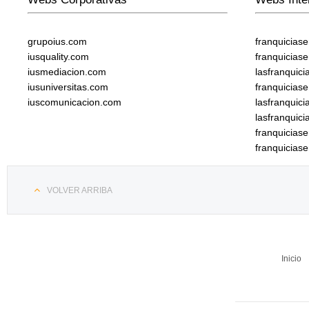
grupoius.com
franquicias
iusquality.com
franquicias
iusmediacion.com
lasfranquic
iusuniversitas.com
franquicias
iuscomunicacion.com
lasfranquic
lasfranquic
franquicia
franquicias
VOLVER ARRIBA
Inicio