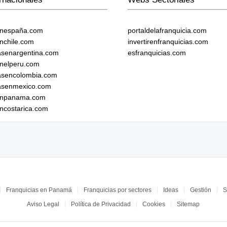
enespaña.com
portaldelafranquicia.com
enchile.com
invertirenfranquicias.com
iasenargentina.com
esfranquicias.com
enelperu.com
iasencolombia.com
iasenmexico.com
senpanama.com
encostarica.com
Franquicias en Panamá
Franquicias por sectores
Ideas
Gestión
S
Aviso Legal
Política de Privacidad
Cookies
Sitemap