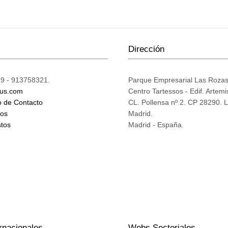
Dirección
9 - 913758321.
Parque Empresarial Las Roza
ius.com
Centro Tartessos - Edif. Artemi
o de Contacto
CL. Pollensa nº 2. CP 28290. 
mos
Madrid.
tos
Madrid - España.
rnacionales
Webs Sectoriales