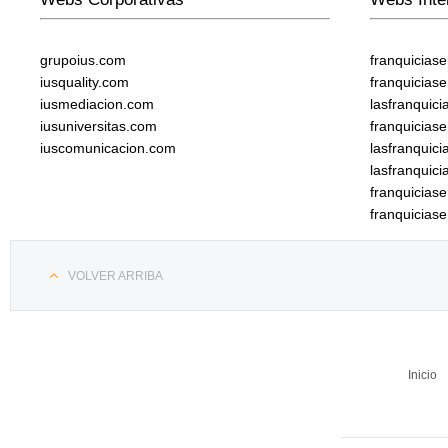
grupoius.com
franquicias
iusquality.com
franquicias
iusmediacion.com
lasfranquic
iusuniversitas.com
franquicias
iuscomunicacion.com
lasfranquic
lasfranquic
franquicia
franquicias
VOLVER ARRIBA
Inicio