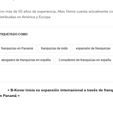
on más de 50 años de experiencia, Aliss Home cuenta actualmente c
istribuidas en América y Europa.
TIQUETADO COMO
franquicias en Panamá
franquicias de éxito
expansión de franquicias
abogados de franquicias en españa
Consultores de franquicias en españa
:
« B-Kover inicia su expansión internacional a través de franq
en Panamá »