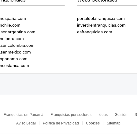
enespaña.com
portaldelafranquicia.com
enchile.com
invertirenfranquicias.com
iasenargentina.com
esfranquicias.com
enelperu.com
iasencolombia.com
iasenmexico.com
senpanama.com
encostarica.com
Franquicias en Panamá
Franquicias por sectores
Ideas
Gestión
S
Aviso Legal
Política de Privacidad
Cookies
Sitemap