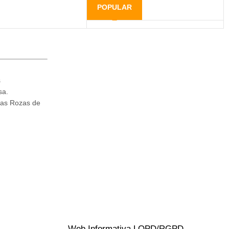
POPULAR
s
sa.
Las Rozas de
Web Informativa LOPD/RGPD