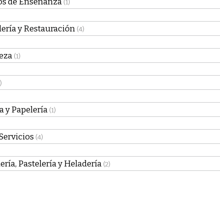
os de Enseñanza
(1)
ería y Restauración
(4)
eza
(1)
)
a y Papelería
(1)
Servicios
(4)
ría, Pastelería y Heladería
(2)