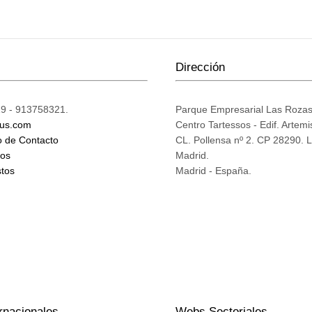
Dirección
9 - 913758321.
Parque Empresarial Las Roza
ius.com
Centro Tartessos - Edif. Artemi
o de Contacto
CL. Pollensa nº 2. CP 28290. 
mos
Madrid.
tos
Madrid - España.
rnacionales
Webs Sectoriales