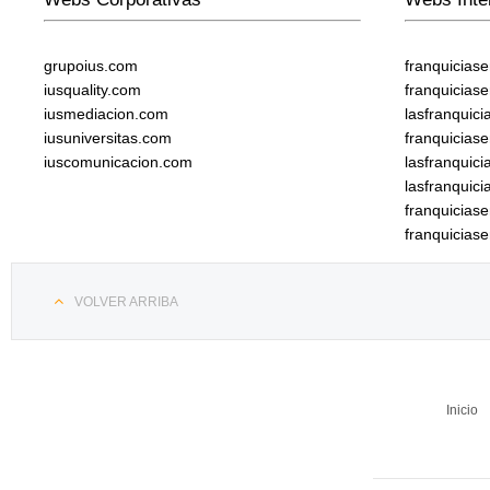
grupoius.com
franquicias
iusquality.com
franquicias
iusmediacion.com
lasfranquic
iusuniversitas.com
franquicias
iuscomunicacion.com
lasfranquic
lasfranquic
franquicia
franquicias
VOLVER ARRIBA
Inicio