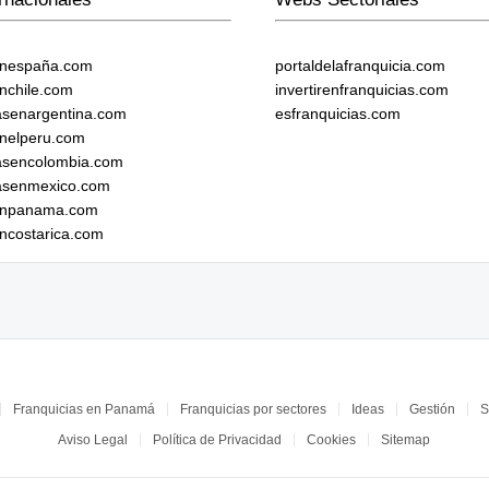
enespaña.com
portaldelafranquicia.com
enchile.com
invertirenfranquicias.com
iasenargentina.com
esfranquicias.com
enelperu.com
iasencolombia.com
iasenmexico.com
senpanama.com
encostarica.com
Franquicias en Panamá
Franquicias por sectores
Ideas
Gestión
S
Aviso Legal
Política de Privacidad
Cookies
Sitemap