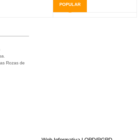
POPULAR
s
sa.
Las Rozas de
Web Informativa LOPD/RGPD