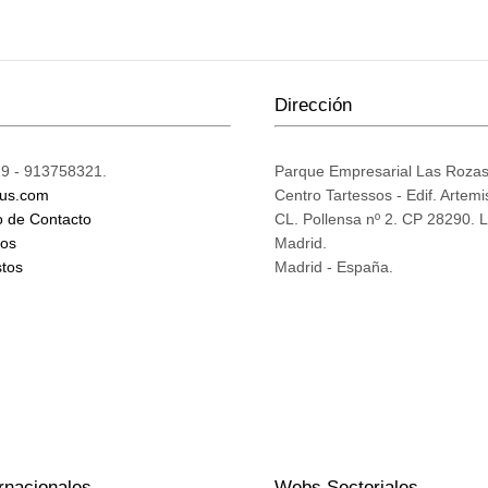
Dirección
9 - 913758321.
Parque Empresarial Las Roza
ius.com
Centro Tartessos - Edif. Artemi
o de Contacto
CL. Pollensa nº 2. CP 28290. 
mos
Madrid.
tos
Madrid - España.
rnacionales
Webs Sectoriales