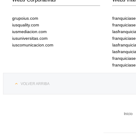
grupoius.com
franquicias
iusquality.com
franquicias
iusmediacion.com
lasfranquic
iusuniversitas.com
franquicias
iuscomunicacion.com
lasfranquic
lasfranquic
franquicia
franquicias
VOLVER ARRIBA
Inicio