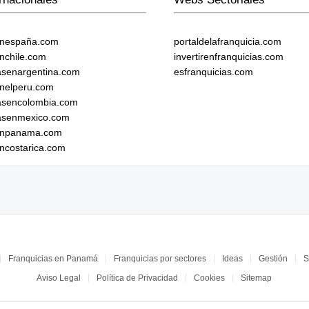
enespaña.com
portaldelafranquicia.com
enchile.com
invertirenfranquicias.com
iasenargentina.com
esfranquicias.com
enelperu.com
iasencolombia.com
iasenmexico.com
senpanama.com
encostarica.com
Franquicias en Panamá
Franquicias por sectores
Ideas
Gestión
S
Aviso Legal
Política de Privacidad
Cookies
Sitemap