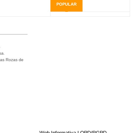
POPULAR
s
sa.
Las Rozas de
Web Informativa LOPD/RGPD