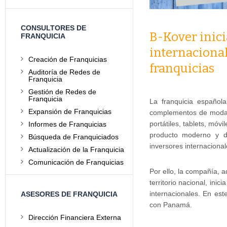
CONSULTORES DE
B-Kover inic
FRANQUICIA
internacional
Creación de Franquicias
franquicias
Auditoría de Redes de
Franquicia
Gestión de Redes de
Franquicia
La franquicia españo
Expansión de Franquicias
complementos de moda 
portátiles, tablets, móvi
Informes de Franquicias
producto moderno y d
Búsqueda de Franquiciados
inversores internacional
Actualización de la Franquicia
Comunicación de Franquicias
Por ello, la compañía, 
territorio nacional, ini
internacionales. En es
ASESORES DE FRANQUICIA
con Panamá.
Dirección Financiera Externa