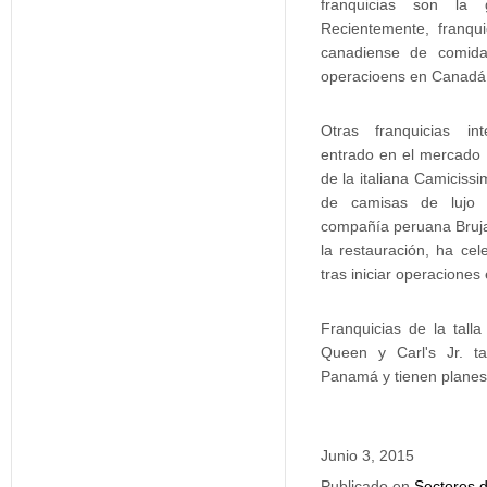
franquicias son la
Recientemente, franqu
canadiense de comida
operacioens en Canadá
Otras franquicias in
entrado en el mercado
de la italiana Camicissi
de camisas de lujo 
compañía peruana Bruja
la restauración, ha cel
tras iniciar operacione
Franquicias de la tall
Queen y Carl's Jr. t
Panamá y tienen planes
Junio 3, 2015
Publicado en
Sectores d