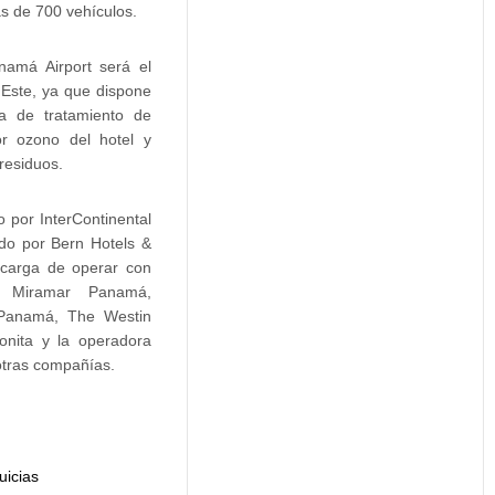
s de 700 vehículos.
amá Airport será el
Este, ya que dispone
ta de tratamiento de
or ozono del hotel y
 residuos.
o por InterContinental
do por Bern Hotels &
ncarga de operar con
al Miramar Panamá,
 Panamá, The Westin
nita y la operadora
otras compañías.
uicias