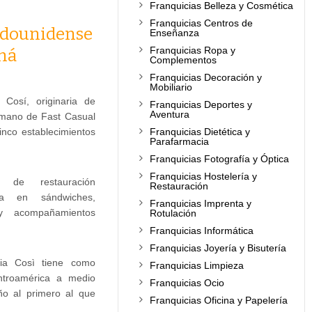
Franquicias Belleza y Cosmética
Franquicias Centros de
tadounidense
Enseñanza
Franquicias Ropa y
amá
Complementos
Franquicias Decoración y
Mobiliario
 Cosí, originaria de
Franquicias Deportes y
Aventura
 mano de Fast Casual
nco establecimientos
Franquicias Dietética y
Parafarmacia
Franquicias Fotografía y Óptica
Franquicias Hostelería y
 de restauración
Restauración
ada en sándwiches,
Franquicias Imprenta y
 y acompañamientos
Rotulación
Franquicias Informática
Franquicias Joyería y Bisutería
icia Così tiene como
Franquicias Limpieza
ntroamérica a medio
Franquicias Ocio
ño al primero al que
Franquicias Oficina y Papelería