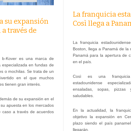
La franquicia es
ia su expansión
Così llega a Pan
 a través de
La franquicia estadounidense
Boston, llega a Panamá de la
Panamá para la apertura de ci
la b-Kover es una marca de
en el país.
especializada en fundas de
les o mochilas. Se trata de un
Così es una franquicia
ivertido en el que muchos
estadounidense especializ
es tienen gran interés.
ensaladas, sopas, pizzas
saludables.
además de su expansión en el
cia su apuesta en los mercados
En la actualidad, la franqu
te caso a través de acuerdos
objetivo la expansión en Ce
plazo siendo el país paname
llegarán.