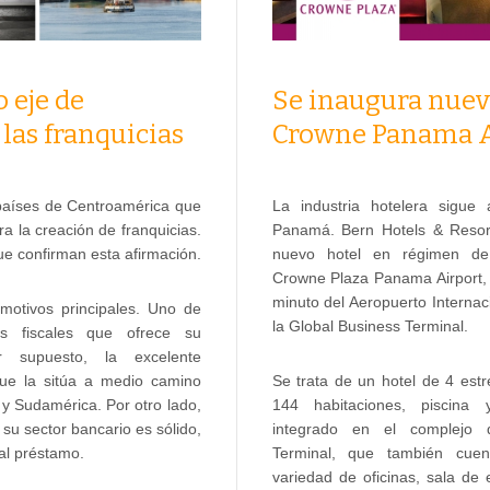
Se inaugura nuev
eje de
Crowne Panama A
las franquicias
La industria hotelera sigue
países de Centroamérica que
Panamá. Bern Hotels & Resor
ra la creación de franquicias.
nuevo hotel en régimen de 
e confirman esta afirmación.
Crowne Plaza Panama Airport, 
minuto del Aeropuerto Interna
motivos principales. Uno de
la Global Business Terminal.
as fiscales que ofrece su
or supuesto, la excelente
Se trata de un hotel de 4 estr
que la sitúa a medio camino
144 habitaciones, piscina 
 y Sudamérica. Por otro lado,
integrado en el complejo 
su sector bancario es sólido,
Terminal, que también cue
 al préstamo.
variedad de oficinas, sala de 