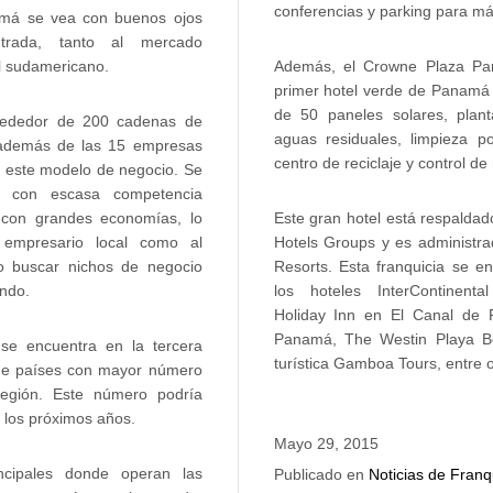
conferencias y parking para má
amá se vea con buenos ojos
rada, tanto al mercado
Además, el Crowne Plaza Pan
l sudamericano.
primer hotel verde de Panamá 
de 50 paneles solares, plan
ededor de 200 cadenas de
aguas residuales, limpieza p
, además de las 15 empresas
centro de reciclaje y control de
o este modelo de negocio. Se
 con escasa competencia
Este gran hotel está respaldad
a con grandes economías, lo
Hotels Groups y es administra
 empresario local como al
Resorts. Esta franquicia se e
o buscar nichos de negocio
los hoteles InterContinent
ndo.
Holiday Inn en El Canal de
Panamá, The Westin Playa Bo
se encuentra en la tercera
turística Gamboa Tours, entre 
 de países con mayor número
región. Este número podría
los próximos años.
Mayo 29, 2015
ncipales donde operan las
Publicado en
Noticias de Franq