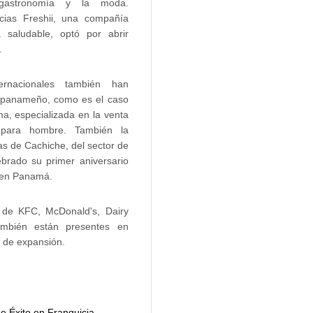
 gastronomía y la moda.
icias Freshii, una compañía
 saludable, optó por abrir
.
ternacionales también han
 panameño, como es el caso
ma, especializada en la venta
para hombre. También la
s de Cachiche, del sector de
ebrado su primer aniversario
s en Panamá.
a de KFC, McDonald's, Dairy
ambién están presentes en
 de expansión.
e Éxito en Franquicia