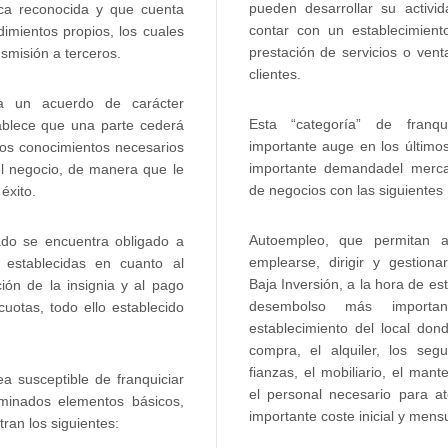
pueden desarrollar su activi
ca reconocida y que cuenta
contar con un establecimient
imientos propios, los cuales
prestación de servicios o ven
smisión a terceros.
clientes.
rea un acuerdo de carácter
Esta “categoría” de franq
tablece que una parte cederá
importante auge en los último
los conocimientos necesarios
importante demandadel merca
el negocio, de manera que le
de negocios con las siguientes 
éxito.
Autoempleo, que permitan a
ado se encuentra obligado a
emplearse, dirigir y gestiona
 establecidas en cuanto al
Baja Inversión, a la hora de es
ión de la insignia y al pago
desembolso más importa
uotas, todo ello establecido
establecimiento del local dond
compra, el alquiler, los segu
fianzas, el mobiliario, el mant
a susceptible de franquiciar
el personal necesario para a
minados elementos básicos,
importante coste inicial y mensu
ran los siguientes: