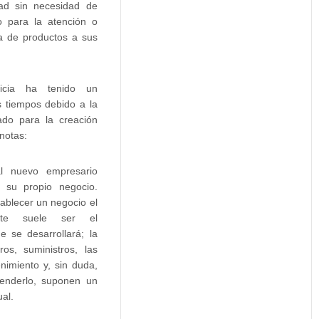
dad sin necesidad de
o para la atención o
ta de productos a sus
uicia ha tenido un
s tiempos debido a la
do para la creación
notas:
l nuevo empresario
r su propio negocio.
tablecer un negocio el
nte suele ser el
e se desarrollará; la
ros, suministros, las
enimiento y, sin duda,
tenderlo, suponen un
al.