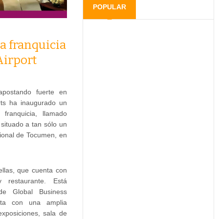
POPULAR
a franquicia
irport
 apostando fuerte en
ts ha inaugurado un
franquicia, llamado
situado a tan sólo un
cional de Tocumen, en
ellas, que cuenta con
y restaurante. Está
de Global Business
nta con una amplia
exposiciones, sala de