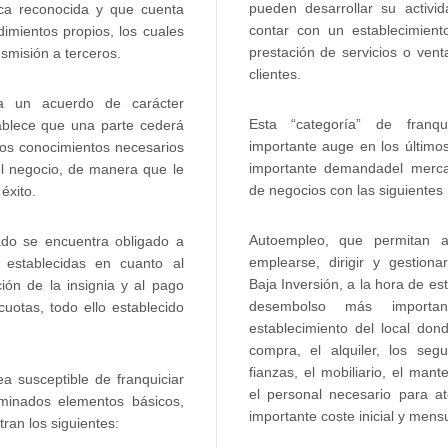
pueden desarrollar su activi
ca reconocida y que cuenta
contar con un establecimient
imientos propios, los cuales
prestación de servicios o ven
smisión a terceros.
clientes.
rea un acuerdo de carácter
Esta “categoría” de franq
tablece que una parte cederá
importante auge en los último
los conocimientos necesarios
importante demandadel merca
el negocio, de manera que le
de negocios con las siguientes 
éxito.
Autoempleo, que permitan a
ado se encuentra obligado a
emplearse, dirigir y gestiona
 establecidas en cuanto al
Baja Inversión, a la hora de es
ión de la insignia y al pago
desembolso más importa
uotas, todo ello establecido
establecimiento del local dond
compra, el alquiler, los segu
fianzas, el mobiliario, el mant
a susceptible de franquiciar
el personal necesario para a
minados elementos básicos,
importante coste inicial y mensu
ran los siguientes: