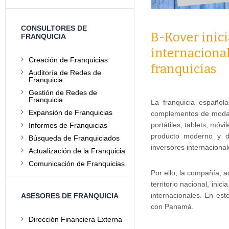
CONSULTORES DE
B-Kover inic
FRANQUICIA
internacional
Creación de Franquicias
franquicias
Auditoría de Redes de
Franquicia
Gestión de Redes de
Franquicia
La franquicia españo
Expansión de Franquicias
complementos de moda 
portátiles, tablets, móvi
Informes de Franquicias
producto moderno y d
Búsqueda de Franquiciados
inversores internacional
Actualización de la Franquicia
Comunicación de Franquicias
Por ello, la compañía, 
territorio nacional, ini
internacionales. En es
ASESORES DE FRANQUICIA
con Panamá.
Dirección Financiera Externa