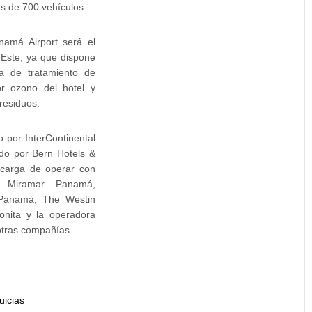
s de 700 vehículos.
amá Airport será el
Este, ya que dispone
ta de tratamiento de
or ozono del hotel y
 residuos.
o por InterContinental
do por Bern Hotels &
ncarga de operar con
al Miramar Panamá,
 Panamá, The Westin
nita y la operadora
otras compañías.
uicias