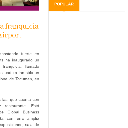
POPULAR
a franquicia
irport
 apostando fuerte en
ts ha inaugurado un
franquicia, llamado
situado a tan sólo un
cional de Tocumen, en
ellas, que cuenta con
y restaurante. Está
de Global Business
nta con una amplia
exposiciones, sala de