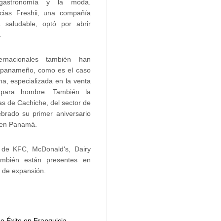
 gastronomía y la moda.
icias Freshii, una compañía
 saludable, optó por abrir
.
ternacionales también han
 panameño, como es el caso
ma, especializada en la venta
para hombre. También la
s de Cachiche, del sector de
ebrado su primer aniversario
s en Panamá.
a de KFC, McDonald's, Dairy
ambién están presentes en
 de expansión.
e Éxito en Franquicia