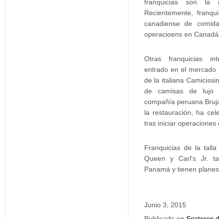
franquicias son la
Recientemente, franqu
canadiense de comida
operacioens en Canadá
Otras franquicias in
entrado en el mercado
de la italiana Camicissi
de camisas de lujo 
compañía peruana Bruja
la restauración, ha cel
tras iniciar operacione
Franquicias de la tall
Queen y Carl's Jr. t
Panamá y tienen planes
Junio 3, 2015
Publicado en
Sectores d