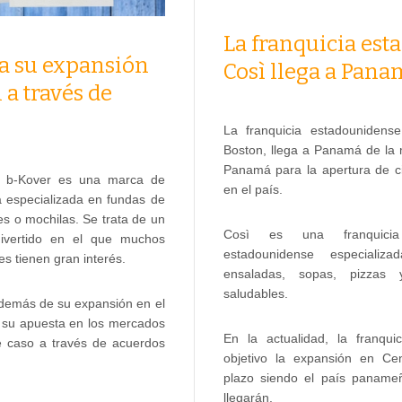
La franquicia es
ia su expansión
Così llega a Pan
 a través de
La franquicia estadounidense
Boston, llega a Panamá de la
Panamá para la apertura de ci
la b-Kover es una marca de
en el país.
especializada en fundas de
les o mochilas. Se trata de un
Così es una franquicia
ivertido en el que muchos
estadounidense especializ
es tienen gran interés.
ensaladas, sopas, pizzas
saludables.
además de su expansión en el
cia su apuesta en los mercados
En la actualidad, la franqu
te caso a través de acuerdos
objetivo la expansión en Ce
plazo siendo el país paname
llegarán.