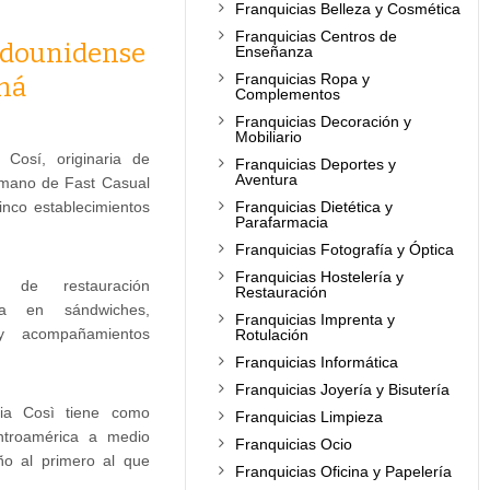
Franquicias Belleza y Cosmética
Franquicias Centros de
tadounidense
Enseñanza
Franquicias Ropa y
amá
Complementos
Franquicias Decoración y
Mobiliario
 Cosí, originaria de
Franquicias Deportes y
Aventura
 mano de Fast Casual
nco establecimientos
Franquicias Dietética y
Parafarmacia
Franquicias Fotografía y Óptica
Franquicias Hostelería y
 de restauración
Restauración
ada en sándwiches,
Franquicias Imprenta y
 y acompañamientos
Rotulación
Franquicias Informática
Franquicias Joyería y Bisutería
icia Così tiene como
Franquicias Limpieza
ntroamérica a medio
Franquicias Ocio
ño al primero al que
Franquicias Oficina y Papelería