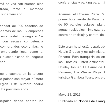
conferencias y parking para má
amá se vea con buenos ojos
rada, tanto al mercado
Además, el Crowne Plaza Pan
l sudamericano.
primer hotel verde de Panamá 
de 50 paneles solares, plan
ededor de 200 cadenas de
aguas residuales, limpieza p
, además de las 15 empresas
centro de reciclaje y control de
o este modelo de negocio. Se
 con escasa competencia
Este gran hotel está respaldad
a con grandes economías, lo
Hotels Groups y es administra
 empresario local como al
Resorts. Esta franquicia se e
o buscar nichos de negocio
los hoteles InterContinent
ndo.
Holiday Inn en El Canal de
Panamá, The Westin Playa Bo
se encuentra en la tercera
turística Gamboa Tours, entre 
 de países con mayor número
región. Este número podría
los próximos años.
Mayo 29, 2015
ncipales donde operan las
Publicado en
Noticias de Franq