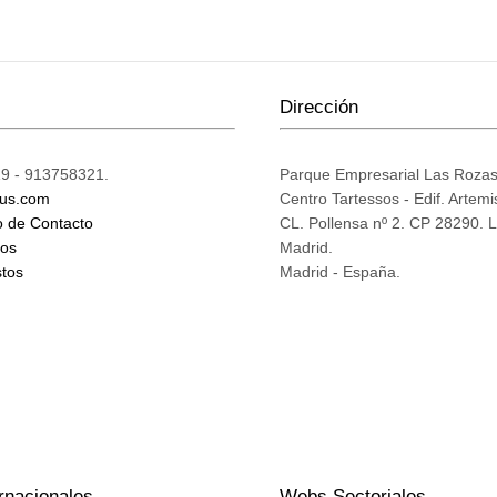
Dirección
9 - 913758321.
Parque Empresarial Las Roza
ius.com
Centro Tartessos - Edif. Artemi
o de Contacto
CL. Pollensa nº 2. CP 28290. 
mos
Madrid.
tos
Madrid - España.
rnacionales
Webs Sectoriales