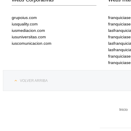
grupoius.com
franquicias
iusquality.com
franquicias
iusmediacion.com
lasfranquic
iusuniversitas.com
franquicias
iuscomunicacion.com
lasfranquic
lasfranquic
franquicia
franquicias
VOLVER ARRIBA
Inicio