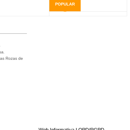
POPULAR
s
sa.
Las Rozas de
Web Informativa LOPD/RGPD