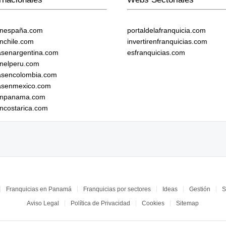
enespaña.com
portaldelafranquicia.com
enchile.com
invertirenfranquicias.com
iasenargentina.com
esfranquicias.com
enelperu.com
iasencolombia.com
iasenmexico.com
senpanama.com
encostarica.com
Franquicias en Panamá
Franquicias por sectores
Ideas
Gestión
S
Aviso Legal
Política de Privacidad
Cookies
Sitemap