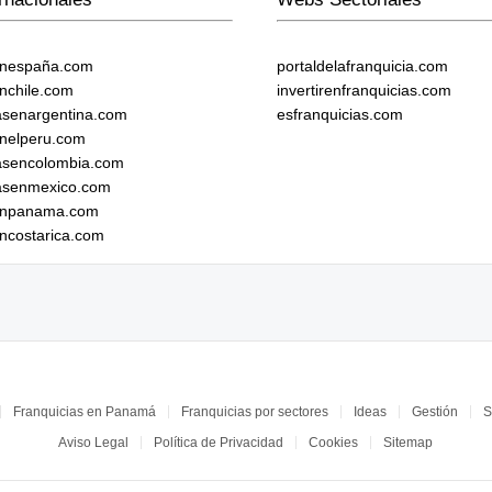
enespaña.com
portaldelafranquicia.com
enchile.com
invertirenfranquicias.com
iasenargentina.com
esfranquicias.com
enelperu.com
iasencolombia.com
iasenmexico.com
senpanama.com
encostarica.com
Franquicias en Panamá
Franquicias por sectores
Ideas
Gestión
S
Aviso Legal
Política de Privacidad
Cookies
Sitemap