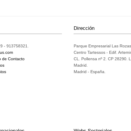
Dirección
9 - 913758321.
Parque Empresarial Las Roza
ius.com
Centro Tartessos - Edif. Artemi
o de Contacto
CL. Pollensa nº 2. CP 28290. 
mos
Madrid.
tos
Madrid - España.
rnacionales
Webs Sectoriales