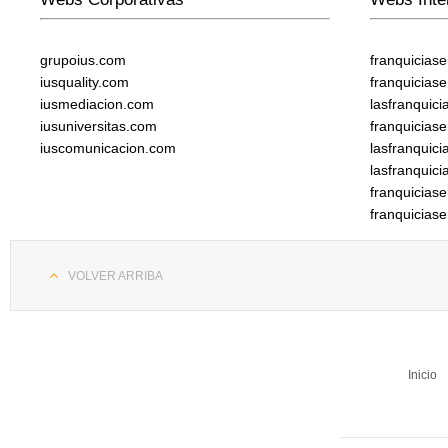
grupoius.com
franquicias
iusquality.com
franquicias
iusmediacion.com
lasfranquic
iusuniversitas.com
franquicias
iuscomunicacion.com
lasfranquic
lasfranquic
franquicia
franquicias
VOLVER ARRIBA
Inicio