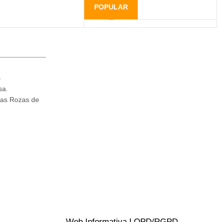
POPULAR
s
sa.
Las Rozas de
Web Informativa LOPD/RGPD